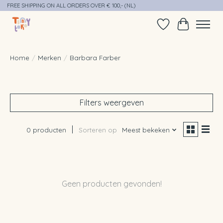
FREE SHIPPING ON ALL ORDERS OVER € 100,- (NL)
Verlanglijst
Winkelwag
Home
/
Merken
/
Barbara Farber
Filters weergeven
0 producten
Sorteren op
Meest bekeken
Geen producten gevonden!