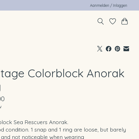
Aanmelden / Inloggen
ntage Colorblock Anorak
y
00
w
block Sea Rescuers Anorak.
d condition. 1 snap and 1 ring are loose, but barely
e and not noticeable when wearing