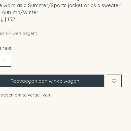
e worn as a Summer/Sports jacket or as a sweater
g Autumn/Winter.
2y | 152
ijd:1-7 werkdagen)
lheid:
Toevoegen aan winkelwagen
oegen om te vergelijken