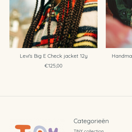
Levi's Big E Check jacket 12y
Handmad
€125,00
Categorieën
TINY collection