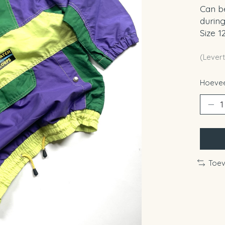
Can b
durin
Size 1
(Levert
Hoevee
Toev