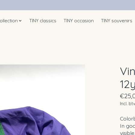
ollection
TINY classics
TINY occasion
TINY souvenirs
Vi
12
€25,
Incl. bt
Color
In goo
visibl