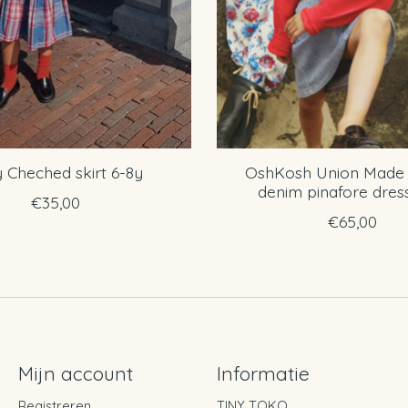
ly Cheched skirt 6-8y
OshKosh Union Made 
denim pinafore dres
€35,00
€65,00
Mijn account
Informatie
Registreren
TINY TOKO