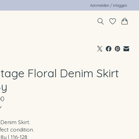
Aanmelden / Inloggen
tage Floral Denim Skirt
8y
00
w
 Denim Skirt.
fect condition.
-8y | 116-128