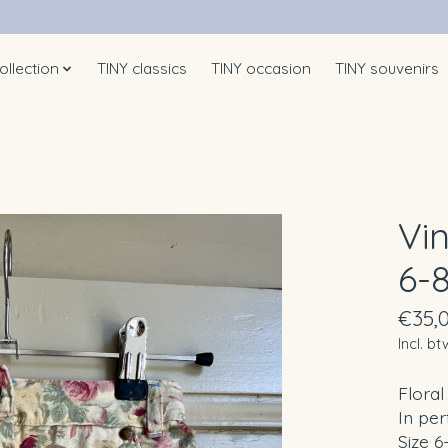
ollection
TINY classics
TINY occasion
TINY souvenirs
Vin
6-
€35,
Incl. bt
Floral
In per
Size 6