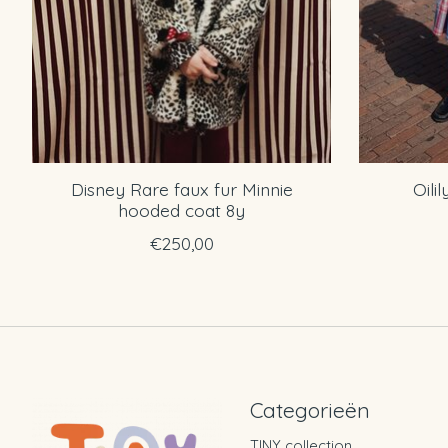
Disney Rare faux fur Minnie
Oili
hooded coat 8y
€250,00
Categorieën
TINY collection