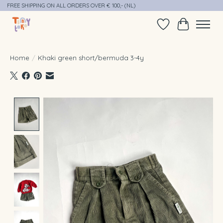
FREE SHIPPING ON ALL ORDERS OVER € 100,- (NL)
Verlanglijst
Winkelwag
Home
/
Khaki green short/bermuda 3-4y
Product image slideshow Items