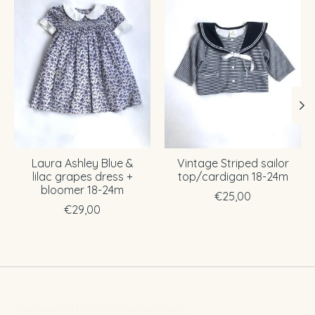
Laura Ashley Blue &
Vintage Striped sailor
lilac grapes dress +
top/cardigan 18-24m
bloomer 18-24m
€25,00
€29,00