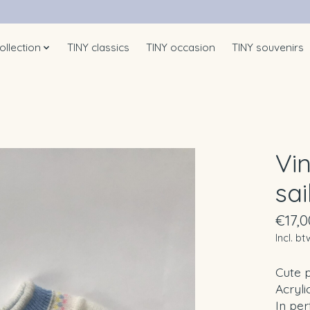
ollection
TINY classics
TINY occasion
TINY souvenirs
Vi
sa
€17,0
Incl. bt
Cute 
Acrylic
In per