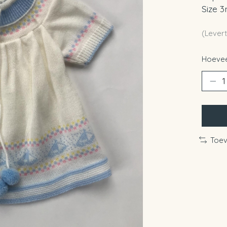
Size 3
(Levert
Hoevee
Toev