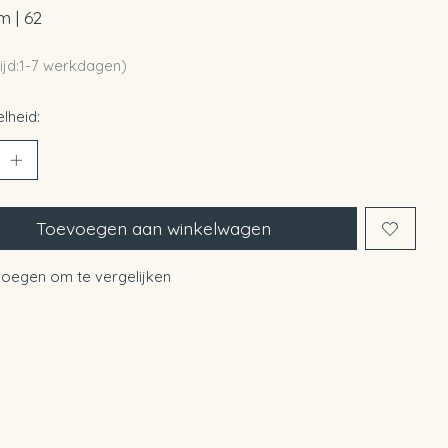
m | 62
ijd:1-7 werkdagen)
lheid:
Toevoegen aan winkelwagen
oegen om te vergelijken