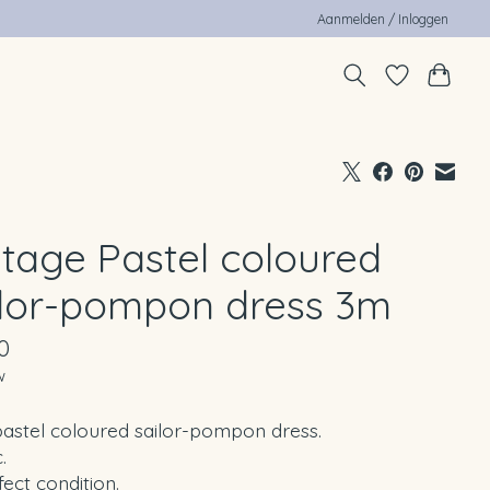
Aanmelden / Inloggen
ntage Pastel coloured
ilor-pompon dress 3m
0
w
pastel coloured sailor-pompon dress.
.
fect condition.