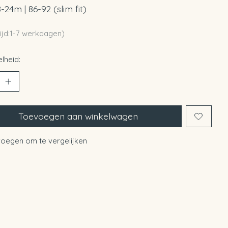
8-24m | 86-92 (slim fit)
ijd:1-7 werkdagen)
lheid:
Toevoegen aan winkelwagen
oegen om te vergelijken