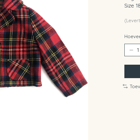
Size 1
(Levert
Hoevee
Toev