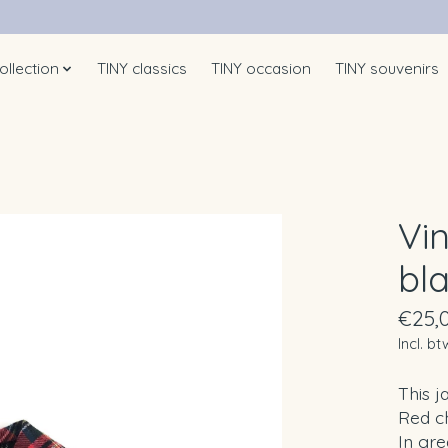
ollection
TINY classics
TINY occasion
TINY souvenirs
Vi
bl
€25,
Incl. bt
This j
Red ch
In gre