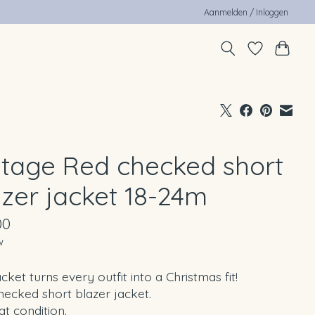
Aanmelden / Inloggen
ntage Red checked short
azer jacket 18-24m
00
w
acket turns every outfit into a Christmas fit!
ecked short blazer jacket.
at condition.