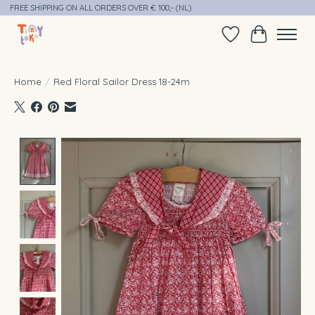
FREE SHIPPING ON ALL ORDERS OVER € 100,- (NL)
Verlanglijst
Winkelwag
Home
/
Red Floral Sailor Dress 18-24m
Product image slideshow Items