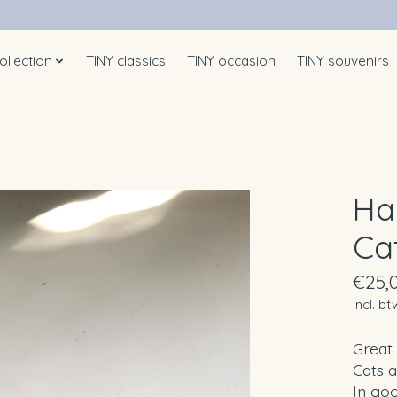
ollection
TINY classics
TINY occasion
TINY souvenirs
Ha
Ca
€25,
Incl. bt
Great
Cats a
In goo