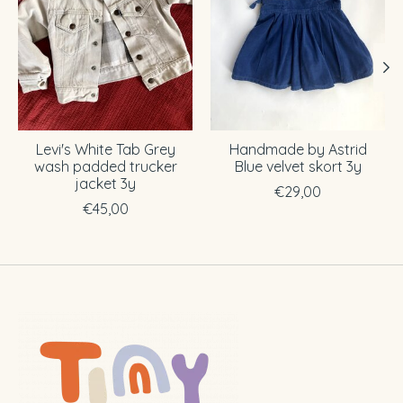
Levi's White Tab Grey
Handmade by Astrid
wash padded trucker
Blue velvet skort 3y
jacket 3y
€29,00
€45,00