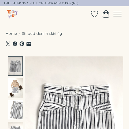
FREE SHIPPING ON ALL ORDERS OVER € 100,- (NL)
Verlanglijst
Winkelwag
Home
/
Striped denim skirt 4y
Product image slideshow Items