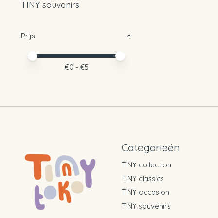
TINY souvenirs
Prijs
Minimale prijswaarde
Price maximum value
€
0
- €
5
Categorieën
TINY collection
TINY classics
TINY occasion
TINY souvenirs