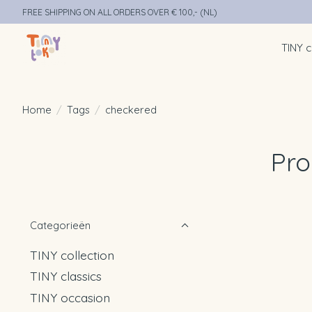
FREE SHIPPING ON ALL ORDERS OVER € 100,- (NL)
TINY c
Home
/
Tags
/
checkered
Pro
Categorieën
TINY collection
TINY classics
TINY occasion