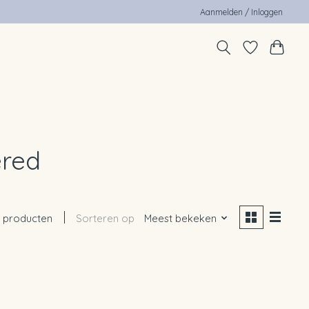
Aanmelden / Inloggen
ered
 producten
Sorteren op
Meest bekeken