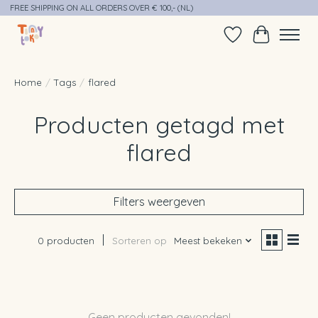
FREE SHIPPING ON ALL ORDERS OVER € 100,- (NL)
Verlanglijst
Winkelwag
Home
/
Tags
/
flared
Producten getagd met
flared
Filters weergeven
0 producten
Sorteren op
Meest bekeken
Geen producten gevonden!