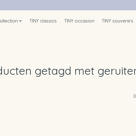
ollection
TINY classics
TINY occasion
TINY souvenirs
ducten getagd met geruiten
0