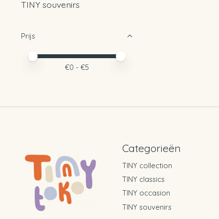
TINY souvenirs
Prijs
Minimale prijswaarde
Price maximum value
€
0
- €
5
Categorieën
TINY collection
TINY classics
TINY occasion
TINY souvenirs