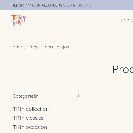
FREE SHIPPING ON ALL ORDERS OVER € 100,- (NL)
TINY c
Home
/
Tags
/
geruiten jas
Pro
Categorieën
TINY collection
TINY classics
TINY occasion