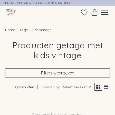
FREE SHIPPING ON ALL ORDERS OVER € 100,- (NL)
Verlanglijst
Winkelwag
Home
/
Tags
/
kids vintage
Producten getagd met
kids vintage
Filters weergeven
0 producten
Sorteren op
Meest bekeken
Geen producten gevonden!