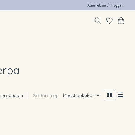
Aanmelden / Inloggen
erpa
 producten
Sorteren op
Meest bekeken