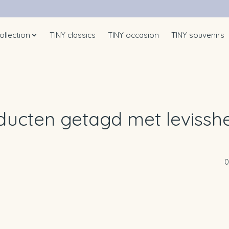
ollection
TINY classics
TINY occasion
TINY souvenirs
ducten getagd met levissh
0