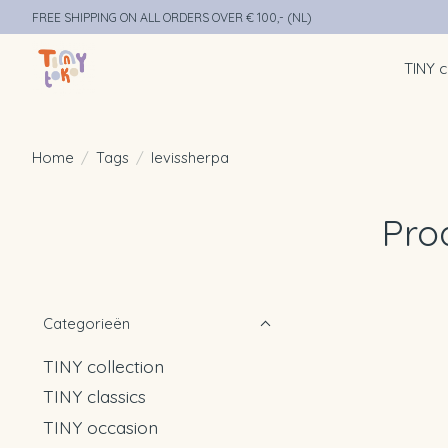
FREE SHIPPING ON ALL ORDERS OVER € 100,- (NL)
TINY c
Home
/
Tags
/
levissherpa
Pro
Categorieën
TINY collection
TINY classics
TINY occasion