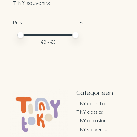
TINY souvenirs
Prijs
Minimale prijswaarde
Price maximum value
€
0
- €
5
Categorieën
TINY collection
TINY classics
TINY occasion
TINY souvenirs