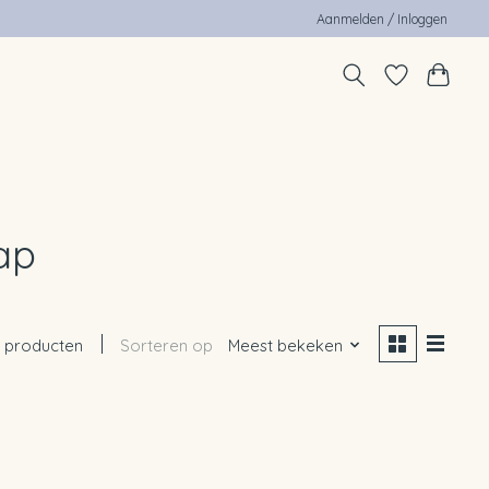
Aanmelden / Inloggen
ap
 producten
Sorteren op
Meest bekeken