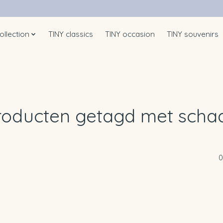
ollection
TINY classics
TINY occasion
TINY souvenirs
roducten getagd met scha
0