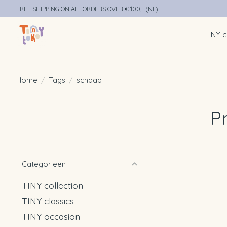
FREE SHIPPING ON ALL ORDERS OVER € 100,- (NL)
TINY c
Home
/
Tags
/
schaap
P
Categorieën
TINY collection
TINY classics
TINY occasion