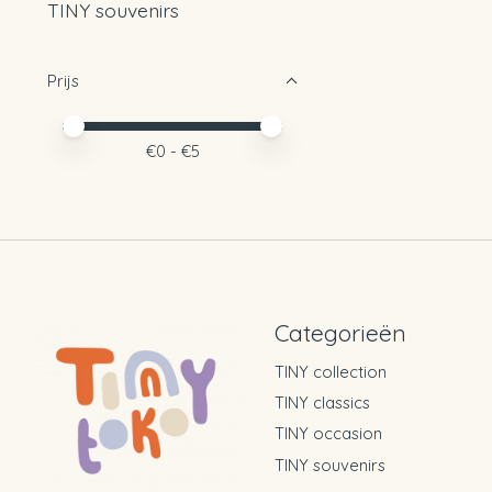
TINY souvenirs
Prijs
Minimale prijswaarde
Price maximum value
€
0
- €
5
Categorieën
TINY collection
TINY classics
TINY occasion
TINY souvenirs