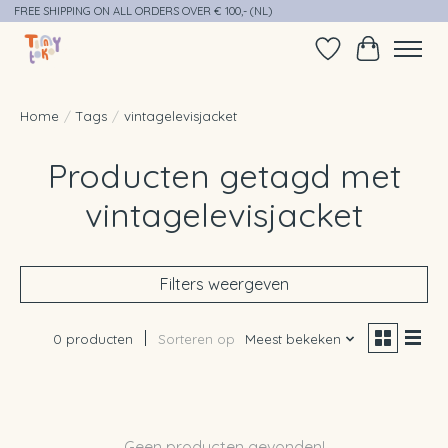
FREE SHIPPING ON ALL ORDERS OVER € 100,- (NL)
Verlanglijst
Winkelwag
Home
/
Tags
/
vintagelevisjacket
Producten getagd met
vintagelevisjacket
Filters weergeven
0 producten
Sorteren op
Meest bekeken
Geen producten gevonden!