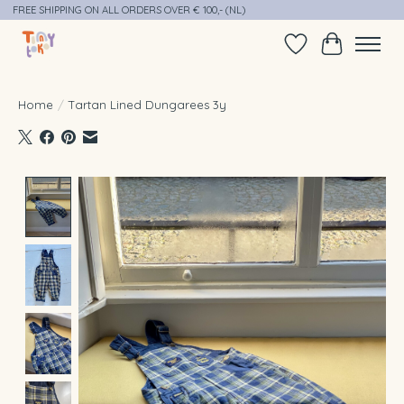
FREE SHIPPING ON ALL ORDERS OVER € 100,- (NL)
Verlanglijst
Winkelwag
Home
/
Tartan Lined Dungarees 3y
Product image slideshow Items