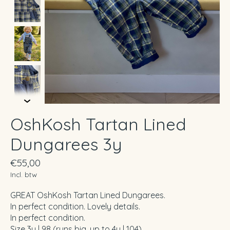
OshKosh Tartan Lined
Dungarees 3y
€55,00
Incl. btw
GREAT OshKosh Tartan Lined Dungarees.
In perfect condition. Lovely details.
In perfect condition.
Size 3y | 98 (runs big, up to 4y | 104)