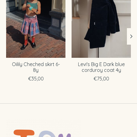
Oilily Cheched skirt 6-
Levi's Big E Dark blue
8y
corduroy coat 4y
€35,00
€75,00