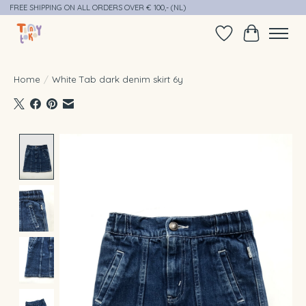
FREE SHIPPING ON ALL ORDERS OVER € 100,- (NL)
Verlanglijst
Winkelwag
Home
/
White Tab dark denim skirt 6y
Product image slideshow Items